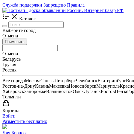
Служба поддержки
Запрещено
Правила
Каталог
Выберите город
Отмена
Применить
Отмена
Беларусь
Грузия
Россия
Все города
Москва
Санкт-Петербург
Челябинск
Екатеринбург
Вол
Ростов-на-Дону
Казань
Макеевка
Новосибирск
Мариуполь
Красн
Хабаровск
Запорожье
Владивосток
Омск
Луганск
Ростов
Пенза
Го
Тольятти
Корзина
Войти
Разместить бесплатно
Для Бизнеса