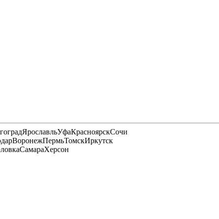
гоград
Ярославль
Уфа
Красноярск
Сочи
одар
Воронеж
Пермь
Томск
Иркутск
рловка
Самара
Херсон