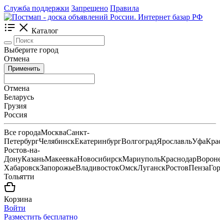
Служба поддержки
Запрещено
Правила
Каталог
Выберите город
Отмена
Применить
Отмена
Беларусь
Грузия
Россия
Все города
Москва
Санкт-
Петербург
Челябинск
Екатеринбург
Волгоград
Ярославль
Уфа
Кра
Ростов-на-
Дону
Казань
Макеевка
Новосибирск
Мариуполь
Краснодар
Ворон
Хабаровск
Запорожье
Владивосток
Омск
Луганск
Ростов
Пенза
Го
Тольятти
Корзина
Войти
Разместить бесплатно