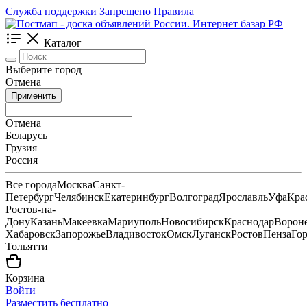
Служба поддержки
Запрещено
Правила
Каталог
Выберите город
Отмена
Применить
Отмена
Беларусь
Грузия
Россия
Все города
Москва
Санкт-
Петербург
Челябинск
Екатеринбург
Волгоград
Ярославль
Уфа
Кра
Ростов-на-
Дону
Казань
Макеевка
Мариуполь
Новосибирск
Краснодар
Ворон
Хабаровск
Запорожье
Владивосток
Омск
Луганск
Ростов
Пенза
Го
Тольятти
Корзина
Войти
Разместить бесплатно