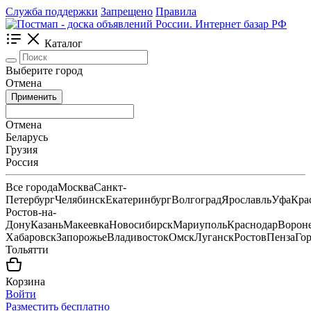
Служба поддержки
Запрещено
Правила
Каталог
Выберите город
Отмена
Применить
Отмена
Беларусь
Грузия
Россия
Все города
Москва
Санкт-
Петербург
Челябинск
Екатеринбург
Волгоград
Ярославль
Уфа
Кра
Ростов-на-
Дону
Казань
Макеевка
Новосибирск
Мариуполь
Краснодар
Ворон
Хабаровск
Запорожье
Владивосток
Омск
Луганск
Ростов
Пенза
Го
Тольятти
Корзина
Войти
Разместить бесплатно