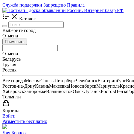
Служба поддержки
Запрещено
Правила
Каталог
Выберите город
Отмена
Применить
Отмена
Беларусь
Грузия
Россия
Все города
Москва
Санкт-Петербург
Челябинск
Екатеринбург
Вол
Ростов-на-Дону
Казань
Макеевка
Новосибирск
Мариуполь
Красн
Хабаровск
Запорожье
Владивосток
Омск
Луганск
Ростов
Пенза
Го
Тольятти
Корзина
Войти
Разместить бесплатно
Для Бизнеса