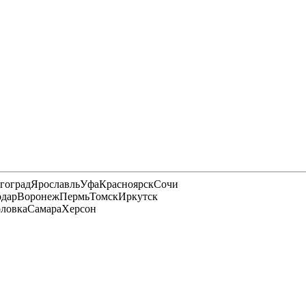
гоград
Ярославль
Уфа
Красноярск
Сочи
одар
Воронеж
Пермь
Томск
Иркутск
рловка
Самара
Херсон