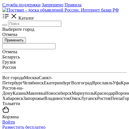
Служба поддержки
Запрещено
Правила
Каталог
Выберите город
Отмена
Применить
Отмена
Беларусь
Грузия
Россия
Все города
Москва
Санкт-
Петербург
Челябинск
Екатеринбург
Волгоград
Ярославль
Уфа
Кра
Ростов-на-
Дону
Казань
Макеевка
Новосибирск
Мариуполь
Краснодар
Ворон
Хабаровск
Запорожье
Владивосток
Омск
Луганск
Ростов
Пенза
Го
Тольятти
Корзина
Войти
Разместить бесплатно