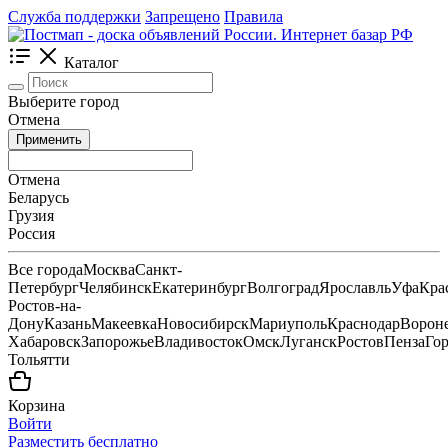
Служба поддержки
Запрещено
Правила
Каталог
Выберите город
Отмена
Применить
Отмена
Беларусь
Грузия
Россия
Все города
Москва
Санкт-
Петербург
Челябинск
Екатеринбург
Волгоград
Ярославль
Уфа
Кра
Ростов-на-
Дону
Казань
Макеевка
Новосибирск
Мариуполь
Краснодар
Ворон
Хабаровск
Запорожье
Владивосток
Омск
Луганск
Ростов
Пенза
Го
Тольятти
Корзина
Войти
Разместить бесплатно