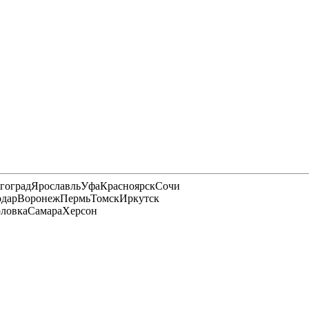
гоград
Ярославль
Уфа
Красноярск
Сочи
одар
Воронеж
Пермь
Томск
Иркутск
рловка
Самара
Херсон