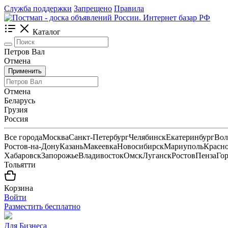
Служба поддержки
Запрещено
Правила
Каталог
Петров Вал
Отмена
Применить
Отмена
Беларусь
Грузия
Россия
Все города
Москва
Санкт-Петербург
Челябинск
Екатеринбург
Вол
Ростов-на-Дону
Казань
Макеевка
Новосибирск
Мариуполь
Красн
Хабаровск
Запорожье
Владивосток
Омск
Луганск
Ростов
Пенза
Го
Тольятти
Корзина
Войти
Разместить бесплатно
Для Бизнеса