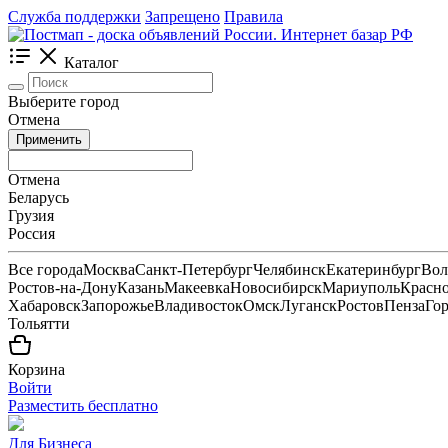
Служба поддержки
Запрещено
Правила
Каталог
Выберите город
Отмена
Применить
Отмена
Беларусь
Грузия
Россия
Все города
Москва
Санкт-Петербург
Челябинск
Екатеринбург
Вол
Ростов-на-Дону
Казань
Макеевка
Новосибирск
Мариуполь
Красн
Хабаровск
Запорожье
Владивосток
Омск
Луганск
Ростов
Пенза
Го
Тольятти
Корзина
Войти
Разместить бесплатно
Для Бизнеса