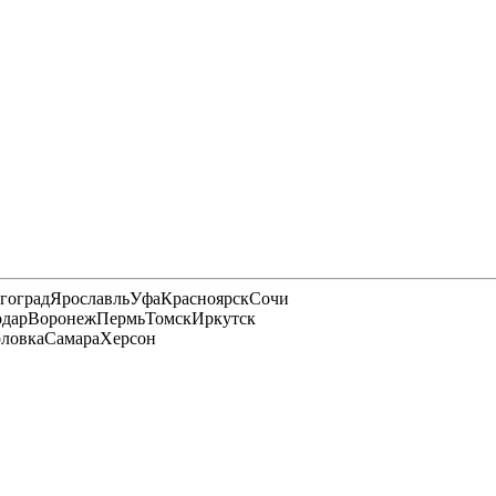
гоград
Ярославль
Уфа
Красноярск
Сочи
одар
Воронеж
Пермь
Томск
Иркутск
рловка
Самара
Херсон