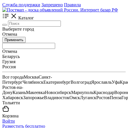
Служба поддержки
Запрещено
Правила
Каталог
Выберите город
Отмена
Применить
Отмена
Беларусь
Грузия
Россия
Все города
Москва
Санкт-
Петербург
Челябинск
Екатеринбург
Волгоград
Ярославль
Уфа
Кра
Ростов-на-
Дону
Казань
Макеевка
Новосибирск
Мариуполь
Краснодар
Ворон
Хабаровск
Запорожье
Владивосток
Омск
Луганск
Ростов
Пенза
Го
Тольятти
Корзина
Войти
Разместить бесплатно