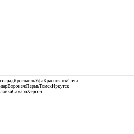
гоград
Ярославль
Уфа
Красноярск
Сочи
одар
Воронеж
Пермь
Томск
Иркутск
рловка
Самара
Херсон