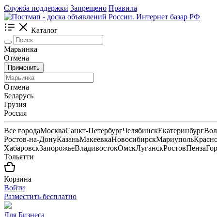
Служба поддержки
Запрещено
Правила
Каталог
Марьинка
Отмена
Применить
Отмена
Беларусь
Грузия
Россия
Все города
Москва
Санкт-Петербург
Челябинск
Екатеринбург
Вол
Ростов-на-Дону
Казань
Макеевка
Новосибирск
Мариуполь
Красн
Хабаровск
Запорожье
Владивосток
Омск
Луганск
Ростов
Пенза
Го
Тольятти
Корзина
Войти
Разместить бесплатно
Для Бизнеса