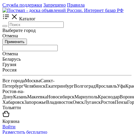
Служба поддержки
Запрещено
Правила
Каталог
Выберите город
Отмена
Применить
Отмена
Беларусь
Грузия
Россия
Все города
Москва
Санкт-
Петербург
Челябинск
Екатеринбург
Волгоград
Ярославль
Уфа
Кра
Ростов-на-
Дону
Казань
Макеевка
Новосибирск
Мариуполь
Краснодар
Ворон
Хабаровск
Запорожье
Владивосток
Омск
Луганск
Ростов
Пенза
Го
Тольятти
Корзина
Войти
Разместить бесплатно