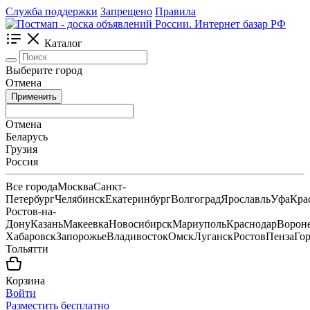
Служба поддержки
Запрещено
Правила
Каталог
Выберите город
Отмена
Применить
Отмена
Беларусь
Грузия
Россия
Все города
Москва
Санкт-
Петербург
Челябинск
Екатеринбург
Волгоград
Ярославль
Уфа
Кра
Ростов-на-
Дону
Казань
Макеевка
Новосибирск
Мариуполь
Краснодар
Ворон
Хабаровск
Запорожье
Владивосток
Омск
Луганск
Ростов
Пенза
Го
Тольятти
Корзина
Войти
Разместить бесплатно