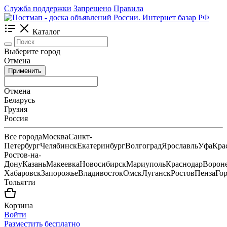
Служба поддержки
Запрещено
Правила
Каталог
Выберите город
Отмена
Применить
Отмена
Беларусь
Грузия
Россия
Все города
Москва
Санкт-
Петербург
Челябинск
Екатеринбург
Волгоград
Ярославль
Уфа
Кра
Ростов-на-
Дону
Казань
Макеевка
Новосибирск
Мариуполь
Краснодар
Ворон
Хабаровск
Запорожье
Владивосток
Омск
Луганск
Ростов
Пенза
Го
Тольятти
Корзина
Войти
Разместить бесплатно